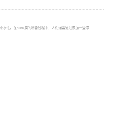
水性。在MBR膜的制备过程中，人们通常通过添加一些添...
发展，我国也在自主研究发展膜技术，目前针对油...