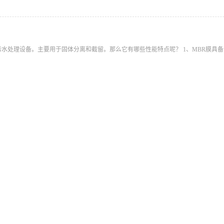
水处理设备。主要用于固体分离和截留。那么它有哪些性能特点呢？ 1、MBR膜具备亲
中如何处理
理，这一技术目前在国内原油生产行业中得到了广泛的应用，如今，随着石油产业的快
1
2
首页
前一页
后一页
尾页