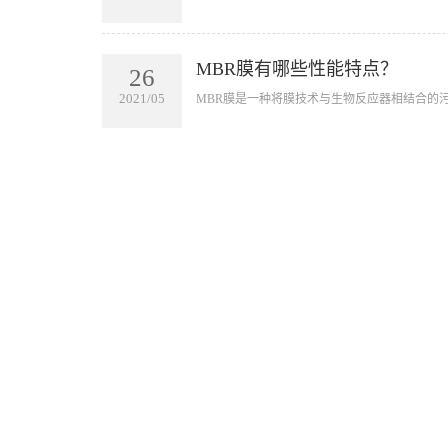
MBR膜有哪些性能特点？
26
2021/05
MBR膜是一种将膜技术与生物反应器相结合的污
MBR膜技术在含油污水的油田
29
2021/04
借助膜的选择透过性，来实现油田含油污水的处