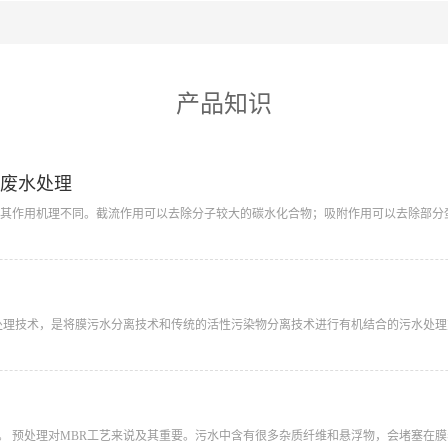
产品知识
废水处理
其作用机理不同。截流作用可以去除分子较大的碳水化合物；吸附作用可以去除部分蛋
：
处理技术，是将膜污水分离技术和传统的活性污染物分离技术进行有机结合的污水处理方
。 预处理对MBR工艺来说及其重要。污水中含有很多杂质纤维和悬浮物，会堵塞在膜表